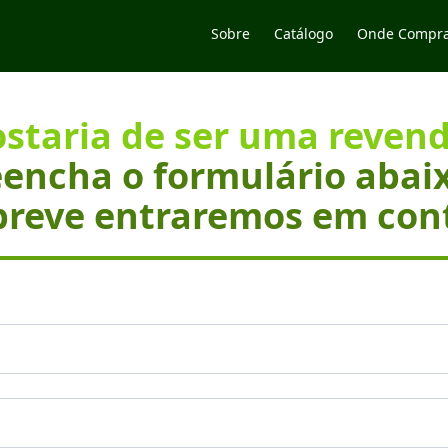
Sobre
Catálogo
Onde Compr
staria de ser uma reven
encha o formulário abai
reve entraremos em con