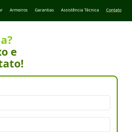
ar
Armeiros
Garantias
Assistência Técnica
Contato
da?
xo e
tato!