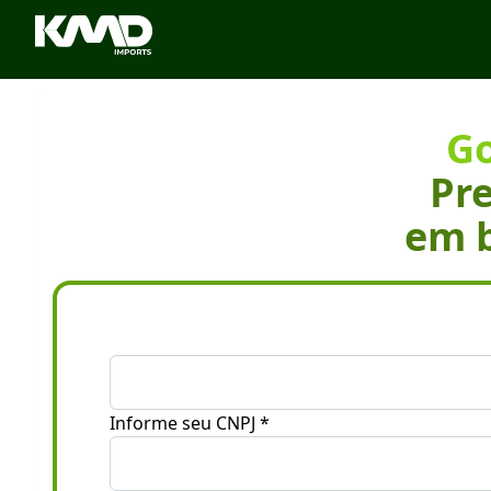
Go
Pre
em b
Informe seu CNPJ